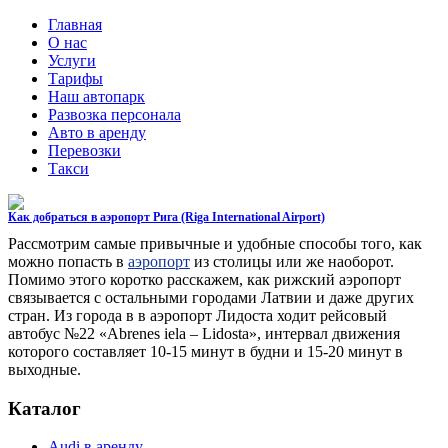
Главная
О нас
Услуги
Тарифы
Наш автопарк
Развозка персонала
Авто в аренду
Перевозки
Такси
Как добраться в аэропорт Рига (Riga International Airport)
Рассмотрим самые привычные и удобные способы того, как
можно попасть в
аэропорт
из столицы или же наоборот.
Помимо этого коротко расскажем, как рижский аэропорт
связывается с остальными городами Латвии и даже других
стран. Из города в в аэропорт Лидоста ходит рейсовый
автобус №22 «Abrenes iela – Lidosta», интервал движения
которого составляет 10-15 минут в будни и 15-20 минут в
выходные.
Каталог
Audi в аренду