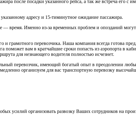
ажира после посадки указанного рейса, а так же встреча его с и
о указанному адресу и 15-тиминутное ожидание пассажира.
 — время. Именно из-за временных проблем и опозданий могут с
ого и грамотного перевозчика. Наша компания всегда готова пр
га поможет вам в кратчайшие сроки попасть из аэропорта в каби
ршрута для незнающего водителя полностью исчезнет.
ональный перевозчик, имеющий богатый опыт в преодолении любы
емедленно организуем для вас транспортную перевозку высочайш
обых усилий организовать развозку Ваших сотрудников на произв