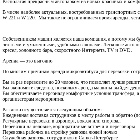
Располагая прекрасным автопарком из новых красивых и комф
В числе наиболее актуальных, востребованных транспортных ср
W 221 и W 220. Мы также не ограничиваем время аренды, уста
Собственником машин является наша компания, а потому мы буд
чистыми и ухоженными, удобными салонами. Легковые авто п
кресел, холодного бара, скоростного Интернета, TV и DVD.
Аренда — это выгодно
По многим причинам аренда микроавтобуса для перевозки сот
Вы за раз перевозите до 20 человек, что позволяет лучше реш
Вы экономите средства, поскольку аренда машины выйдет дешев
Вы обеспечиваете персоналу комфортные условия трансфера, а
организаторам мероприятия.
Развозка осуществляется следующим образом:
Ежедневная доставка сотрудников к месту работы и обратно (п
Регулярные перевозки в аэропорт, вокзал или спортзал
Перевозки на деловые, корпоративные встречи и переговоры
Перевозка рабочих на стройку развозка людей ночью
Служебная развозка сотрудников в Санкт-Петербурге