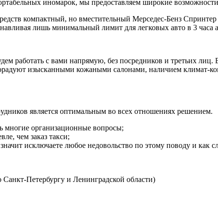
ортабельных иномарок, мы предоставляем широкие возможности 
едств компактный, но вместительный Мерседес-Бенз Спринтер на
навливая лишь минимальный лимит для легковых авто в 3 часа ар
ем работать с вами напрямую, без посредников и третьих лиц. В
орадуют изысканными кожаными салонами, наличием климат-ко
рудников является оптимальным во всех отношениях решением.
ить многие организационные вопросы;
ле, чем заказ такси;
 значит исключаете любое недовольство по этому поводу и как 
о Санкт-Петербургу и Ленинградской области)