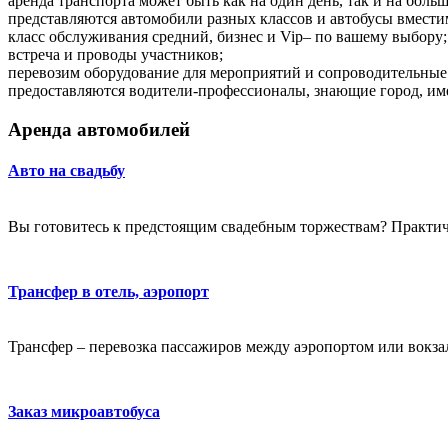
аренда транспорта может быть как на один день, так и на боль
представляются автомобили разных классов и автобусы вместим
класс обслуживания средний, бизнес и Vip– по вашему выбору;
встреча и проводы участников;
перевозим оборудование для мероприятий и сопроводительные
предоставляются водители-профессионалы, знающие город, 
Аренда автомобилей
Авто на свадьбу
Вы готовитесь к предстоящим свадебным торжествам? Практичес
Трансфер в отель, аэропорт
Трансфер – перевозка пассажиров между аэропортом или вокзало
Заказ микроавтобуса