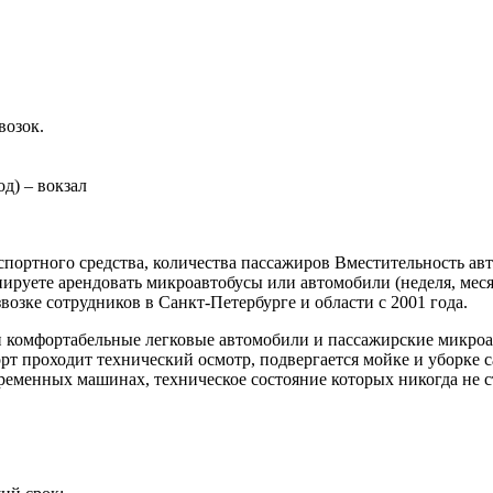
возок.
д) – вокзал
нспортного средства, количества пассажиров Вместительность а
руете арендовать микроавтобусы или автомобили (неделя, месяц
озке сотрудников в Санкт-Петербурге и области с 2001 года.
и комфортабельные легковые автомобили и пассажирские микроа
орт проходит технический осмотр, подвергается мойке и уборке 
овременных машинах, техническое состояние которых никогда не