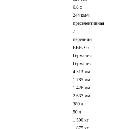
6.8 c
244 км/ч
преселективная
7
передний
ЕВРО-6
Германия
Германия
4 313 мм
1 785 мм
1 426 мм
2 637 мм
380 л
50 л
1 390 кг
1 875 кг