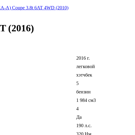
-EA-A) Coupe 3.8t 6AT 4WD (2010)
T (2016)
2016 г.
легковой
хэтчбек
5
бензин
1 984 см3
4
Да
190 л.с.
320 Нм