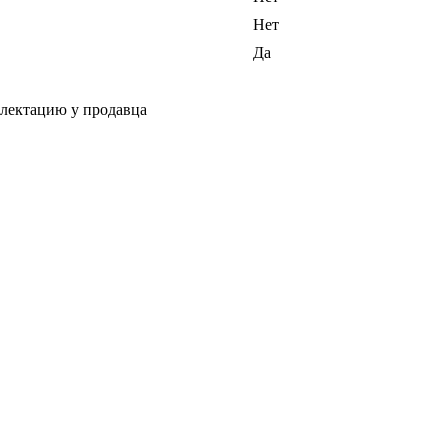
Нет
Да
плектацию у продавца