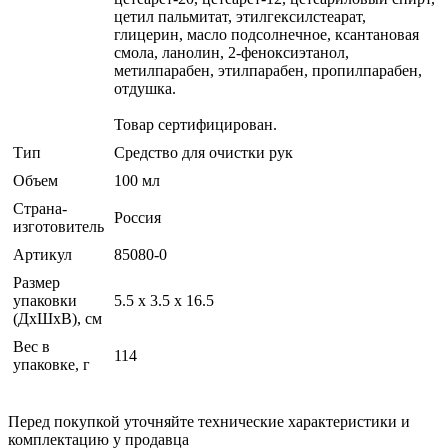
цетил пальмитат, этилгексилстеарат,
глицерин, масло подсолнечное, ксантановая
смола, ланолин, 2-феноксиэтанол,
метилпарабен, этилпарабен, пропилпарабен,
отдушка.
Товар сертифицирован.
Тип
Средство для очистки рук
Объем
100 мл
Страна-
Россия
изготовитель
Артикул
85080-0
Размер
упаковки
5.5 x 3.5 x 16.5
(ДхШхВ), см
Вес в
114
упаковке, г
Перед покупкой уточняйте технические характеристики и
комплектацию у продавца