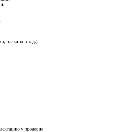
ий.
.
, плакаты и т. д.).
плектацию у продавца