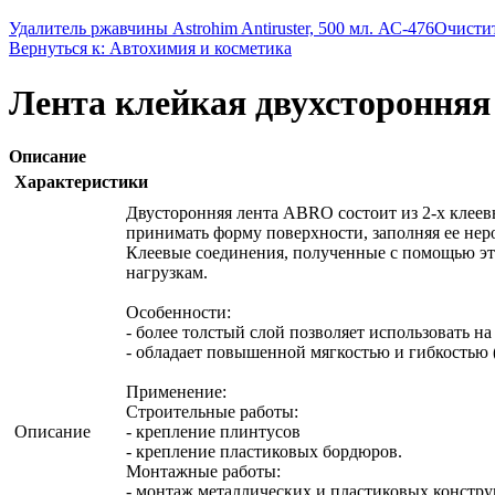
Удалитель ржавчины Astrohim Antiruster, 500 мл. АС-476
Очистит
Вернуться к: Автохимия и косметика
Лента клейкая двухсторонняя A
Описание
Характеристики
Двусторонняя лента АBRO состоит из 2-х клеев
принимать форму поверхности, заполняя ее нер
Клеевые соединения, полученные с помощью э
нагрузкам.
Особенности:
- более толстый слой позволяет использовать 
- обладает повышенной мягкостью и гибкостью 
Применение:
Строительные работы:
Описание
- крепление плинтусов
- крепление пластиковых бордюров.
Монтажные работы:
- монтаж металлических и пластиковых констр