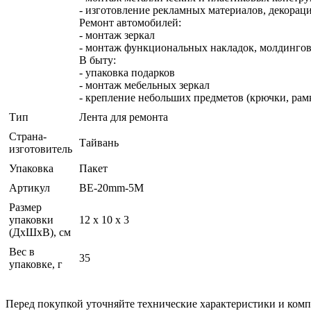
- изготовление рекламных материалов, декорац
Ремонт автомобилей:
- монтаж зеркал
- монтаж функциональных накладок, молдингов
В быту:
- упаковка подарков
- монтаж мебельных зеркал
- крепление небольших предметов (крючки, рамки
Тип
Лента для ремонта
Страна-
Тайвань
изготовитель
Упаковка
Пакет
Артикул
BE-20mm-5M
Размер
упаковки
12 x 10 x 3
(ДхШхВ), см
Вес в
35
упаковке, г
Перед покупкой уточняйте технические характеристики и ком