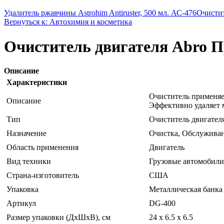
Удалитель ржавчины Astrohim Antiruster, 500 мл. АС-476
Очистит
Вернуться к: Автохимия и косметика
Очиститель двигателя Abro П
Описание
Характеристики
Очиститель применяет
Описание
Эффективно удаляет м
Тип
Очиститель двигател
Назначение
Очистка, Обслужива
Область применения
Двигатель
Вид техники
Грузовые автомобили
Страна-изготовитель
США
Упаковка
Металлическая банка
Артикул
DG-400
Размер упаковки (ДхШхВ), см
24 x 6.5 x 6.5