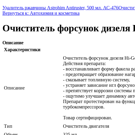
Удалитель ржавчины Astrohim Antiruster, 500 мл. АС-476
Очистит
Вернуться к: Автохимия и косметика
Очиститель форсунок дизеля H
Описание
Характеристики
Очиститель форсунок дизеля Hi-Ge
Действия препарата:
- восстанавливает форму факела р
- предотвращает образование нагар
- смазывает топливную систему,
- устраняет зависание игл форсун
Описание
- препятствует коррозии системы п
- ощутимо улучшает динамику авт
Препарат протестирован на функц
турбокомпрессоров.
Товар сертифицирован.
Тип
Очиститель двигателя
Объем
325 мл