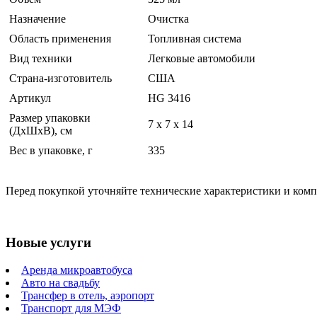
Назначение
Очистка
Область применения
Топливная система
Вид техники
Легковые автомобили
Страна-изготовитель
США
Артикул
HG 3416
Размер упаковки
7 x 7 x 14
(ДхШхВ), см
Вес в упаковке, г
335
Перед покупкой уточняйте технические характеристики и ком
Новые услуги
Аренда микроавтобуса
Авто на свадьбу
Трансфер в отель, аэропорт
Транспорт для МЭФ