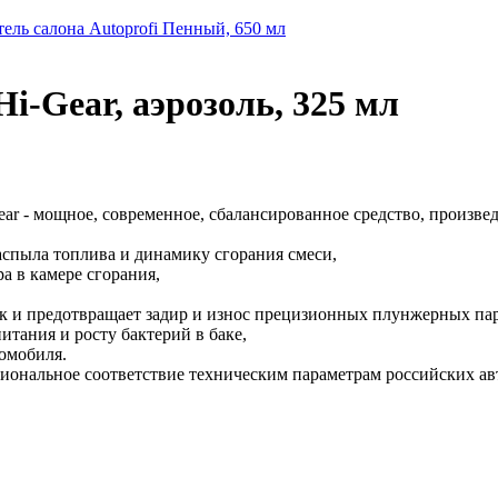
ель салона Autoprofi Пенный, 650 мл
i-Gear, аэрозоль, 325 мл
ar - мощное, современное, сбалансированное средство, произве
аспыла топлива и динамику сгорания смеси,
а в камере сгорания,
ок и предотвращает задир и износ прецизионных плунжерных пар
итания и росту бактерий в баке,
омобиля.
иональное соответствие техническим параметрам российских ав