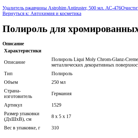
Удалитель ржавчины Astrohim Antiruster, 500 мл. АС-476
Очистит
Вернуться к: Автохимия и косметика
Полироль для хромированных 
Описание
Характеристики
Полироль Liqui Moly Chrom-Glanz-Crem
Описание
металлических декоративных поверхнос
Тип
Полироль
Объем
250 мл
Страна-
Германия
изготовитель
Артикул
1529
Размер упаковки
8 x 5 x 17
(ДхШхВ), см
Вес в упаковке, г
310