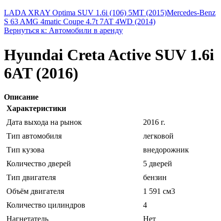
LADA XRAY Optima SUV 1.6i (106) 5MT (2015)
Mercedes-Benz
S 63 AMG 4matic Coupe 4.7t 7AT 4WD (2014)
Вернуться к: Автомобили в аренду
Hyundai Creta Active SUV 1.6i
6AT (2016)
Описание
Характеристики
Дата выхода на рынок
2016 г.
Тип автомобиля
легковой
Тип кузова
внедорожник
Количество дверей
5 дверей
Тип двигателя
бензин
Объём двигателя
1 591 см3
Количество цилиндров
4
Нагнетатель
Нет