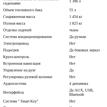
1 396 л
сиденьями
Объем топливного бака
55 л
Снаряженная масса
1 454 кг
Полная масса
1 825 кг
Отделка сидений
ткань
Система кондиционирования
Да ручная
Электропривод
Нет
Подогрев
Да боковых зеркал
Круиз-контроль
Нет
Встроенная навигация
Нет
Управление на руле
Да
Регулировка рулевой колонки
Нет
Аудиосистема
4 динамика
Да AUX, USB,
Интерфейсы
Bluetooth
Система " Smart Key"
Нет