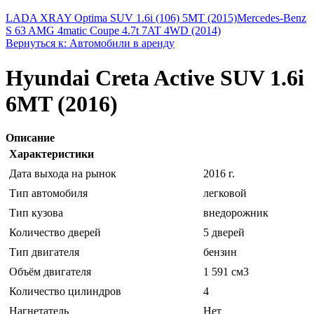
LADA XRAY Optima SUV 1.6i (106) 5MT (2015)
Mercedes-Benz
S 63 AMG 4matic Coupe 4.7t 7AT 4WD (2014)
Вернуться к: Автомобили в аренду
Hyundai Creta Active SUV 1.6i
6MT (2016)
Описание
Характеристики
Дата выхода на рынок
2016 г.
Тип автомобиля
легковой
Тип кузова
внедорожник
Количество дверей
5 дверей
Тип двигателя
бензин
Объём двигателя
1 591 см3
Количество цилиндров
4
Нагнетатель
Нет