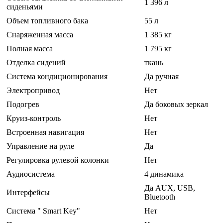
1 396 л
сиденьями
Объем топливного бака
55 л
Снаряженная масса
1 385 кг
Полная масса
1 795 кг
Отделка сидений
ткань
Система кондиционирования
Да ручная
Электропривод
Нет
Подогрев
Да боковых зеркал
Круиз-контроль
Нет
Встроенная навигация
Нет
Управление на руле
Да
Регулировка рулевой колонки
Нет
Аудиосистема
4 динамика
Да AUX, USB,
Интерфейсы
Bluetooth
Система " Smart Key"
Нет