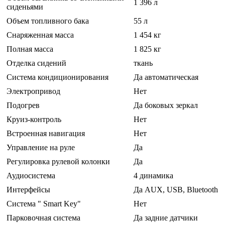
1 396 л
сиденьями
Объем топливного бака
55 л
Снаряженная масса
1 454 кг
Полная масса
1 825 кг
Отделка сидений
ткань
Система кондиционирования
Да автоматическая
Электропривод
Нет
Подогрев
Да боковых зеркал
Круиз-контроль
Нет
Встроенная навигация
Нет
Управление на руле
Да
Регулировка рулевой колонки
Да
Аудиосистема
4 динамика
Интерфейсы
Да AUX, USB, Bluetooth
Система " Smart Key"
Нет
Парковочная система
Да задние датчики