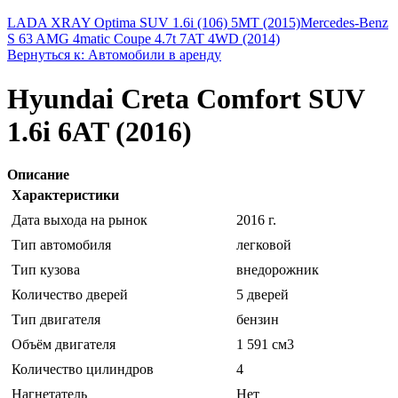
LADA XRAY Optima SUV 1.6i (106) 5MT (2015)
Mercedes-Benz
S 63 AMG 4matic Coupe 4.7t 7AT 4WD (2014)
Вернуться к: Автомобили в аренду
Hyundai Creta Comfort SUV
1.6i 6AT (2016)
Описание
Характеристики
Дата выхода на рынок
2016 г.
Тип автомобиля
легковой
Тип кузова
внедорожник
Количество дверей
5 дверей
Тип двигателя
бензин
Объём двигателя
1 591 см3
Количество цилиндров
4
Нагнетатель
Нет