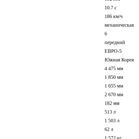
10.7 c
186 км/ч
механическая
6
передний
ЕВРО-5
Южная Корея
4 475 мм
1 850 мм
1 655 мм
2 670 мм
182 мм
513 л
1 503 л
62 л
1 572 кг