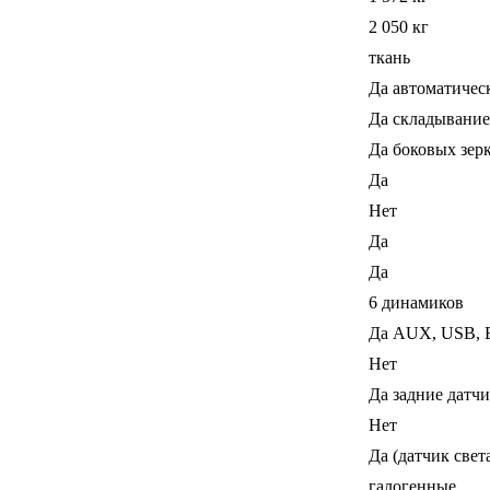
2 050 кг
ткань
Да автоматическ
Да складывание
Да боковых зер
Да
Нет
Да
Да
6 динамиков
Да AUX, USB, B
Нет
Да задние датч
Нет
Да (датчик свет
галогенные