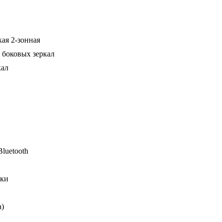
ая 2-зонная
 боковых зеркал
кал
luetooth
ики
а)