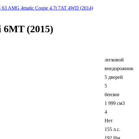
S 63 AMG 4matic Coupe 4.7t 7AT 4WD (2014)
i 6MT (2015)
легковой
внедорожник
5 дверей
5
бензин
1 999 см3
4
Нет
155 л.с.
192 Нм