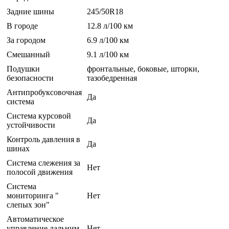
Задние шины
245/50R18
В городе
12.8 л/100 км
За городом
6.9 л/100 км
Смешанный
9.1 л/100 км
Подушки
фронтальные, боковые, шторки,
безопасности
тазобедренная
Антипробуксовочная
Да
система
Система курсовой
Да
устойчивости
Контроль давления в
Да
шинах
Система слежения за
Нет
полосой движения
Система
мониторинга "
Нет
слепых зон"
Автоматическое
управление дальним
Нет