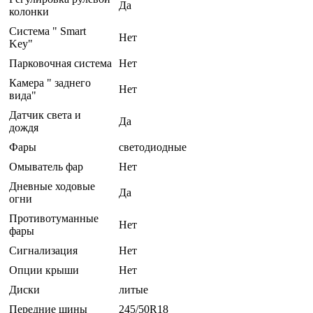
Да
колонки
Система " Smart
Нет
Key"
Парковочная система
Нет
Камера " заднего
Нет
вида"
Датчик света и
Да
дождя
Фары
светодиодные
Омыватель фар
Нет
Дневные ходовые
Да
огни
Противотуманные
Нет
фары
Сигнализация
Нет
Опции крыши
Нет
Диски
литые
Передние шины
245/50R18