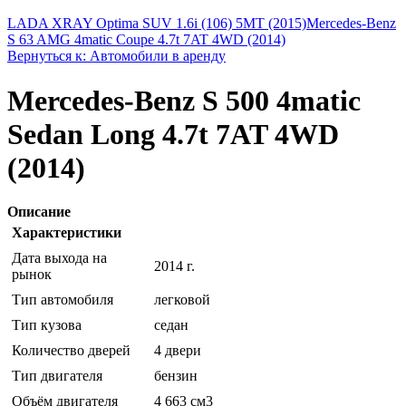
LADA XRAY Optima SUV 1.6i (106) 5MT (2015)
Mercedes-Benz
S 63 AMG 4matic Coupe 4.7t 7AT 4WD (2014)
Вернуться к: Автомобили в аренду
Mercedes-Benz S 500 4matic
Sedan Long 4.7t 7AT 4WD
(2014)
Описание
Характеристики
Дата выхода на
2014 г.
рынок
Тип автомобиля
легковой
Тип кузова
седан
Количество дверей
4 двери
Тип двигателя
бензин
Объём двигателя
4 663 см3