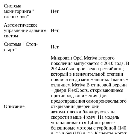
Система
мониторинга "
Нет
слепых зон"
Автоматическое
управление дальним
Нет
светом
Система " Стоп-
Нет
старт"
Микровэн Opel Meriva второго
поколения выпускается с 2010 года. В
2014-м был произведен рестайлинг,
который в незначительной степени
повлиял на дизайн машины. Главным
отличием Meriva B от первой версии
– двери FlexDoors, открывающиеся
против хода движения. Для
предотвращения самопроизвольного
Описание
открывания дверей они
автоматически блокируются на
скорости выше 4 км/ч. На модель
устанавливаются 1,4-литровые
бензиновые моторы с турбиной (140
л. с.) и без (100 л. с.). Клиенты могут