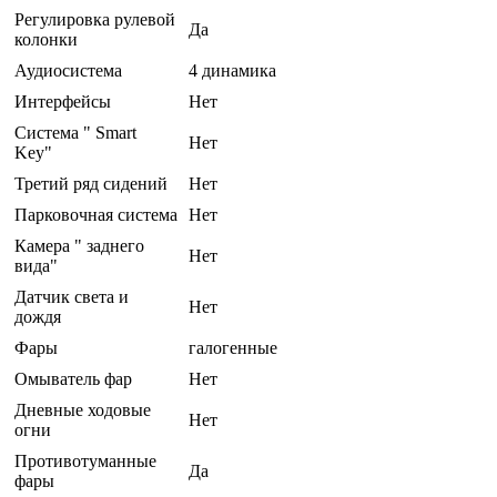
Регулировка рулевой
Да
колонки
Аудиосистема
4 динамика
Интерфейсы
Нет
Система " Smart
Нет
Key"
Третий ряд сидений
Нет
Парковочная система
Нет
Камера " заднего
Нет
вида"
Датчик света и
Нет
дождя
Фары
галогенные
Омыватель фар
Нет
Дневные ходовые
Нет
огни
Противотуманные
Да
фары