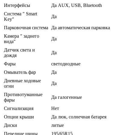
Интерфейсы
Да AUX, USB, Bluetooth
Система " Smart
Да
Key"
Парковочная система
Да автоматическая парковка
Камера " заднего
Да
вида"
Датчик света и
Да
дождя
Фары
светодиодные
Омыватель фар
Да
Дневные ходовые
Да
огни
Противотуманные
Да галогенные
фары
Сигнализация
Нет
Опции крыши
Да люк, солнечная батарея
Диски
литые
Передние шины
195/65R15