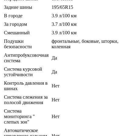
Задние шины
195/65R15
В городе
3.9 л/100 км
За городом
3.7 л/100 км
Смешанный
3.9 л/100 км
Подушки
фронтальные, боковые, шторки,
безопасности
коленная
Антипробуксовочная
Да
система
Система курсовой
Да
устойчивости
Контроль давления в
Нет
шинах
Система слежения за
Нет
полосой движения
Система
мониторинга "
Нет
слепых зон"
Автоматическое
управление дальним
Нет