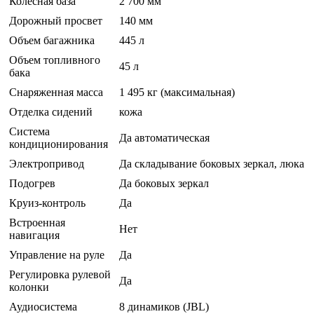
Колесная база
2 700 мм
Дорожный просвет
140 мм
Объем багажника
445 л
Объем топливного
45 л
бака
Снаряженная масса
1 495 кг (максимальная)
Отделка сидений
кожа
Система
Да автоматическая
кондиционирования
Электропривод
Да складывание боковых зеркал, люка
Подогрев
Да боковых зеркал
Круиз-контроль
Да
Встроенная
Нет
навигация
Управление на руле
Да
Регулировка рулевой
Да
колонки
Аудиосистема
8 динамиков (JBL)