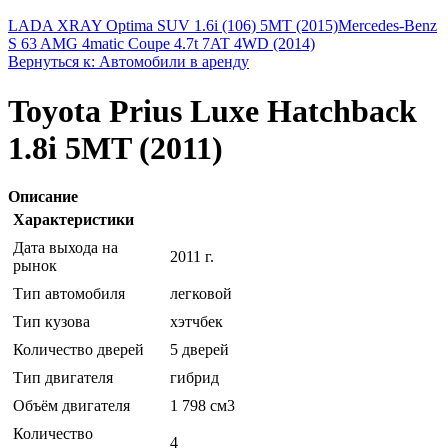
LADA XRAY Optima SUV 1.6i (106) 5MT (2015)
Mercedes-Benz
S 63 AMG 4matic Coupe 4.7t 7AT 4WD (2014)
Вернуться к: Автомобили в аренду
Toyota Prius Luxe Hatchback
1.8i 5MT (2011)
Описание
Характеристики
Дата выхода на
2011 г.
рынок
Тип автомобиля
легковой
Тип кузова
хэтчбек
Количество дверей
5 дверей
Тип двигателя
гибрид
Объём двигателя
1 798 см3
Количество
4