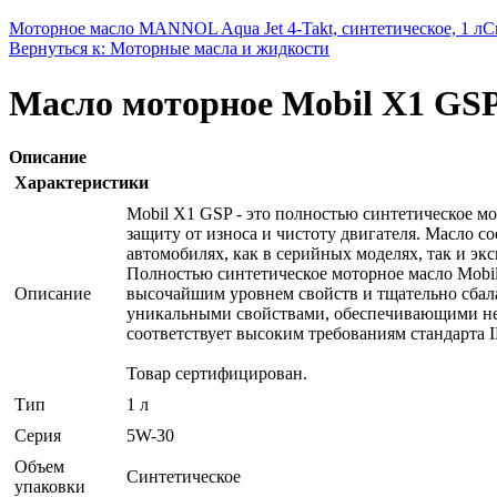
Моторное масло MANNOL Aqua Jet 4-Takt, синтетическое, 1 л
С
Вернуться к: Моторные масла и жидкости
Масло моторное Mobil X1 GSP,
Описание
Характеристики
Mobil X1 GSP - это полностью синтетическое мо
защиту от износа и чистоту двигателя. Масло с
автомобилях, как в серийных моделях, так и эк
Полностью синтетическое моторное масло Mobi
Описание
высочайшим уровнем свойств и тщательно сбала
уникальными свойствами, обеспечивающими неп
соответствует высоким требованиям стандарта 
Товар сертифицирован.
Тип
1 л
Серия
5W-30
Объем
Синтетическое
упаковки