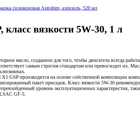
мазка силиконовая Astrohim, аэрозоль, 520 мл
 класс вязкости 5W-30, 1 л
торное масло, созданное для того, чтобы двигатель всегда рабо
оответствует самым строгим стандартам или превосходит их. Мас
склюзивных.
l X1 GSP производится на основе собственной композиции комп
нсированный пакет присадок. Класс вязкости 5W-30 рекомендуе
ревзойденный уровень эксплуатационных характеристик, таких 
ILSAC GF-5.