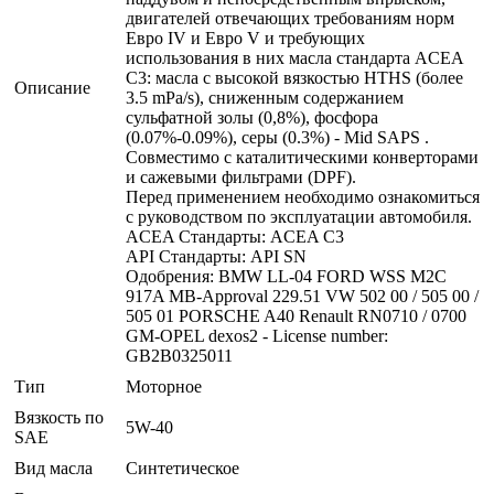
двигателей отвечающих требованиям норм
Евро IV и Евро V и требующих
использования в них масла стандарта ACEA
C3: масла с высокой вязкостью HTHS (более
Описание
3.5 mPa/s), сниженным содержанием
сульфатной золы (0,8%), фосфора
(0.07%-0.09%), серы (0.3%) - Mid SAPS .
Совместимо с каталитическими конверторами
и сажевыми фильтрами (DPF).
Перед применением необходимо ознакомиться
с руководством по эксплуатации автомобиля.
ACEA Стандарты: ACEA C3
API Стандарты: API SN
Одобрения: BMW LL-04 FORD WSS M2C
917A MB-Approval 229.51 VW 502 00 / 505 00 /
505 01 PORSCHE A40 Renault RN0710 / 0700
GM-OPEL dexos2 - License number:
GB2B0325011
Тип
Моторное
Вязкость по
5W-40
SAE
Вид масла
Синтетическое