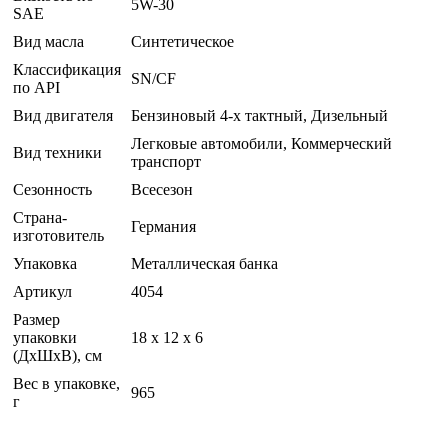
5W-30
SAE
Вид масла
Синтетическое
Классификация
SN/CF
по API
Вид двигателя
Бензиновый 4-х тактный, Дизельный
Легковые автомобили, Коммерческий
Вид техники
транспорт
Сезонность
Всесезон
Страна-
Германия
изготовитель
Упаковка
Металлическая банка
Артикул
4054
Размер
упаковки
18 x 12 x 6
(ДхШхВ), см
Вес в упаковке,
965
г