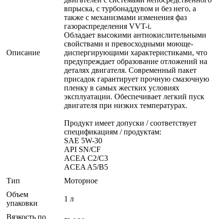
впрыска, с турбонаддувом и без него, а
также с механизмами изменения фаз
газораспределения VVT-i.
Обладает высокими антиокислительными
свойствами и превосходными моюще-
Описание
диспергирующими характеристиками, что
предупреждает образование отложений на
деталях двигателя. Современный пакет
присадок гарантирует прочную смазочную
пленку в самых жестких условиях
эксплуатации. Обеспечивает легкий пуск
двигателя при низких температурах.
Продукт имеет допуски / соответствует
спецификациям / продуктам:
SAE 5W-30
API SN/CF
ACEA C2/C3
ACEA A5/B5
Тип
Моторное
Объем
1 л
упаковки
Вязкость по