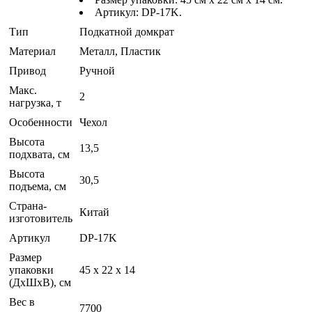
Артикул: DP-17K.
Тип
Подкатной домкрат
Материал
Металл, Пластик
Привод
Ручной
Макс.
2
нагрузка, т
Особенности
Чехол
Высота
13,5
подхвата, см
Высота
30,5
подъема, см
Страна-
Китай
изготовитель
Артикул
DP-17K
Размер
упаковки
45 х 22 х 14
(ДхШхВ), см
Вес в
7700