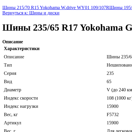
Шины 215/70 R15 Yokohama W.drive WY01 109/107R
Шины 195/6
Вернуться к: Шины и диски
Шины 235/65 R17 Yokohama G
Описание
Характеристики
Описание
Шины 235/6
Тип
Нешипован
Серия
235
Вид
65
Диаметр
V (до 240 км
Индекс скорости
108 (1000 кг
Индекс нагрузки
15900
Вес, кг
F5732
Артикул
15900
Вес, г
Для легково