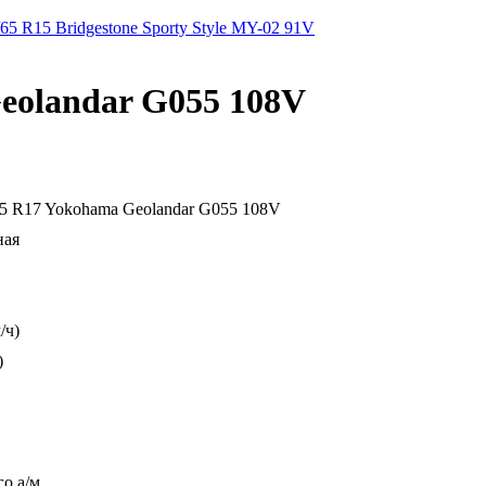
5 R15 Bridgestone Sporty Style MY-02 91V
eolandar G055 108V
5 R17 Yokohama Geolandar G055 108V
ная
/ч)
)
го а/м