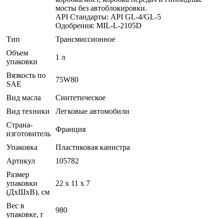
мосты без автоблокировки.
API Стандарты: API GL-4/GL-5
Одобрения: MIL-L-2105D
Тип
Трансмиссионное
Объем
1 л
упаковки
Вязкость по
75W80
SAE
Вид масла
Синтетическое
Вид техники
Легковые автомобили
Страна-
Франция
изготовитель
Упаковка
Пластиковая канистра
Артикул
105782
Размер
упаковки
22 x 11 x 7
(ДхШхВ), см
Вес в
980
упаковке, г