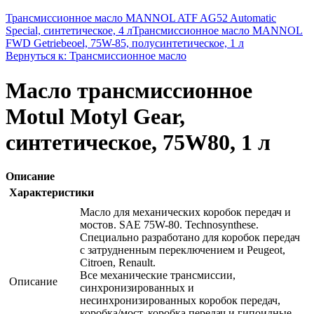
Трансмиссионное масло MANNOL ATF AG52 Automatic
Special, синтетическое, 4 л
Трансмиссионное масло MANNOL
FWD Getriebeoel, 75W-85, полусинтетическое, 1 л
Вернуться к: Трансмиссионное масло
Масло трансмиссионное
Motul Motyl Gear,
синтетическое, 75W80, 1 л
Описание
Характеристики
Масло для механических коробок передач и
мостов. SAE 75W-80. Technosynthese.
Специально разработано для коробок передач
с затрудненным переключением и Peugeot,
Citroen, Renault.
Все механические трансмиссии,
Описание
синхронизированных и
несинхронизированных коробок передач,
коробка/мост, коробка передач и гипоидные