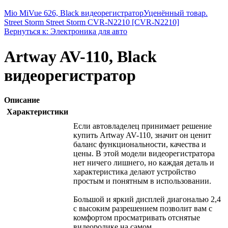
Mio MiVue 626, Black видеорегистратор
Уценённый товар.
Street Storm Street Storm CVR-N2210 [CVR-N2210]
Вернуться к: Электроника для авто
Artway AV-110, Black
видеорегистратор
Описание
Характеристики
Если автовладелец принимает решение
купить Artway AV-110, значит он ценит
баланс функциональности, качества и
цены. В этой модели видеорегистратора
нет ничего лишнего, но каждая деталь и
характеристика делают устройство
простым и понятным в использовании.
Большой и яркий дисплей диагональю 2,4
с высоким разрешением позволит вам с
комфортом просматривать отснятые
видеоролике на самом