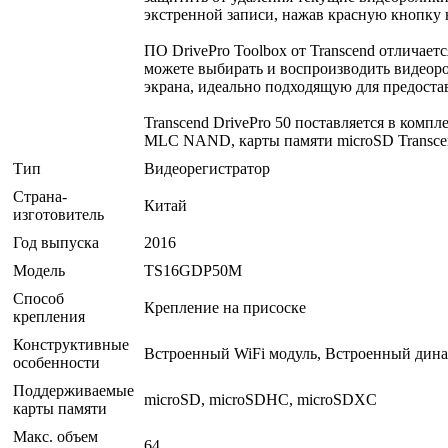
экстренной записи, нажав красную кнопку 
ПО DrivePro Toolbox от Transcend отличае
можете выбирать и воспроизводить видеоро
экрана, идеально подходящую для предост
Transcend DrivePro 50 поставляется в комп
MLC NAND, карты памяти microSD Transcen
Тип
Видеорегистратор
Страна-
Китай
изготовитель
Год выпуска
2016
Модель
TS16GDP50M
Способ
Крепление на присоске
крепления
Конструктивные
Встроенный WiFi модуль, Встроенный дина
особенности
Поддерживаемые
microSD, microSDHC, microSDXC
карты памяти
Макс. объем
64