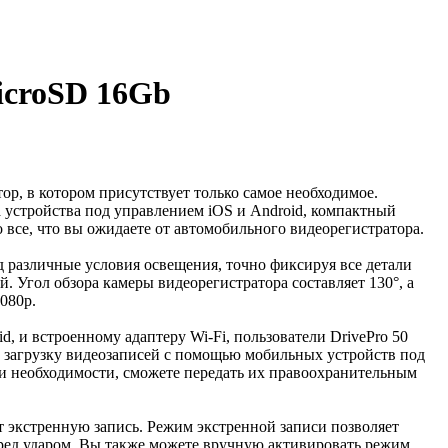
icroSD 16Gb
р, в котором присутствует только самое необходимое.
а устройства под управлением iOS и Android, компактный
о все, что вы ожидаете от автомобильного видеорегистратора.
д различные условия освещения, точно фиксируя все детали
. Угол обзора камеры видеорегистратора составляет 130°, а
080p.
, и встроенному адаптеру Wi-Fi, пользователи DrivePro 50
 и загрузку видеозаписей с помощью мобильных устройств под
ри необходимости, сможете передать их правоохранительным
ет экстренную запись. Режим экстренной записи позволяет
еред ударом. Вы также можете вручную активировать режим