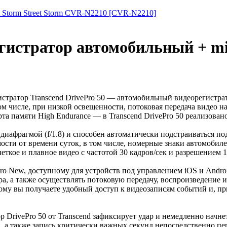
t Storm Street Storm CVR-N2210 [CVR-N2210]
регистратор автомобильный + m
тратор Transcend DrivePro 50 — автомобильный видеорегистрато
м числе, при низкой освещенности, потоковая передача видео н
та памяти High Endurance — в Transcend DrivePro 50 реализован
диафрагмой (f/1.8) и способен автоматически подстраиваться по
сти от времени суток, в том числе, номерные знаки автомобилей
еткое и плавное видео с частотой 30 кадров/сек и разрешением 1
 New, доступному для устройств под управлением iOS и Android
ра, а также осуществлять потоковую передачу, воспроизведение
тому вы получаете удобный доступ к видеозаписям событий и, п
 DrivePro 50 от Transcend зафиксирует удар и немедленно начн
, а также запись критически важных секунд непосредственно п