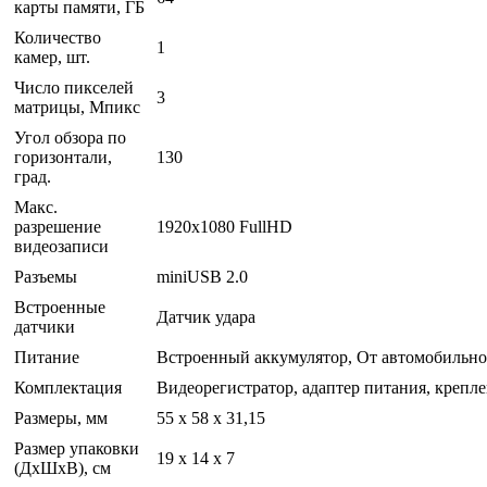
карты памяти, ГБ
Количество
1
камер, шт.
Число пикселей
3
матрицы, Мпикс
Угол обзора по
горизонтали,
130
град.
Макс.
разрешение
1920x1080 FullHD
видеозаписи
Разъемы
miniUSB 2.0
Встроенные
Датчик удара
датчики
Питание
Встроенный аккумулятор, От автомобильно
Комплектация
Видеорегистратор, адаптер питания, крепле
Размеры, мм
55 х 58 x 31,15
Размер упаковки
19 x 14 x 7
(ДхШхВ), см