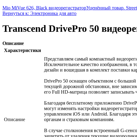
Mio MiVue 626, Black видеорегистратор
Уценённый товар. Stree
Вернуться к: Электроника для авто
Transcend DrivePro 50 видео
Описание
Характеристики
Представляем самый компактный видеорегис
Исключительное качество изображения, в то
дизайн и вошедшая в комплект поставки кар
DrivePro 50 оснащен объективом с большой 
текущей дорожной обстановки, вне зависимо
его Full HD-матрица позволяет записывать ч
Благодаря бесплатному приложению DrivePro
могут изменять настройки видеорегистрато
управлением iOS или Android. Благодаря э
Описание
органам и страховым компаниям.
В случае столкновения встроенный G-сенсор
защитить от удаления текущие видеоролики