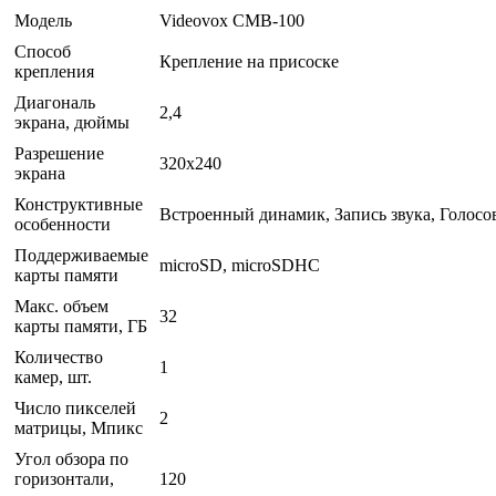
Модель
Videovox CMB-100
Способ
Крепление на присоске
крепления
Диагональ
2,4
экрана, дюймы
Разрешение
320x240
экрана
Конструктивные
Встроенный динамик, Запись звука, Голос
особенности
Поддерживаемые
microSD, microSDHC
карты памяти
Макс. объем
32
карты памяти, ГБ
Количество
1
камер, шт.
Число пикселей
2
матрицы, Мпикс
Угол обзора по
горизонтали,
120