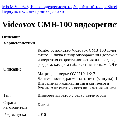
Mio MiVue 626, Black видеорегистратор
Уценённый товар. Stree
Вернуться к: Электроника для авто
Videovox CMB-100 видеорегис
Описание
Характеристики
Комбо-устройство Videovox CMB-100 сочетае
microSD звука и видеоизображения дорожной
измерителя скорости движения или радара,
радарам, камерам наблюдения, точкам POI
Описание
Матрица камеры: OV2710, 1/2,7
Длительность фрагмента записи (минуты): 1,
Визуальная индикация сигнала тревоги
Режим Автоматического включения записи
Тип
Видеорегистратор с радар-детектором
Страна-
Китай
изготовитель
Год выпуска
2016