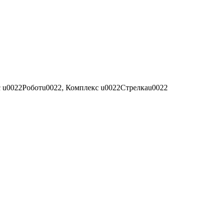
с u0022Роботu0022, Комплекс u0022Стрелкаu0022