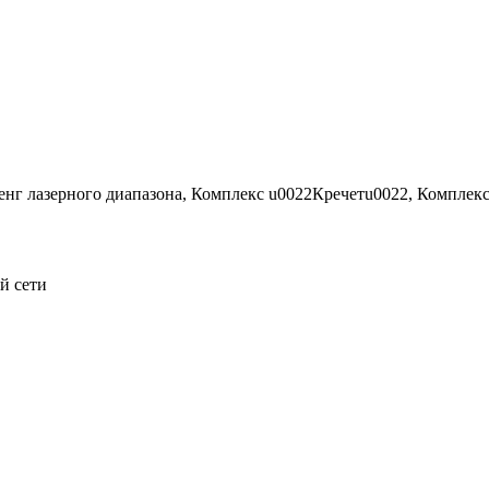
енг лазерного диапазона, Комплекс u0022Кречетu0022, Комплек
й сети