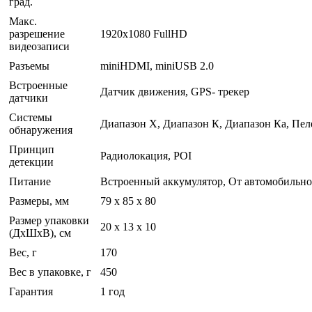
град.
Макс.
разрешение
1920x1080 FullHD
видеозаписи
Разъемы
miniHDMI, miniUSB 2.0
Встроенные
Датчик движения, GPS- трекер
датчики
Системы
Диапазон X, Диапазон К, Диапазон Ка, Пел
обнаружения
Принцип
Радиолокация, POI
детекции
Питание
Встроенный аккумулятор, От автомобильно
Размеры, мм
79 х 85 х 80
Размер упаковки
20 x 13 x 10
(ДхШхВ), см
Вес, г
170
Вес в упаковке, г
450
Гарантия
1 год