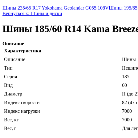
Шины 235/65 R17 Yokohama Geolandar G055 108V
Шины 195/65 
Вернуться к: Шины и диски
Шины 185/60 R14 Kama Breez
Описание
Характеристики
Описание
Шины 1
Тип
Нешипо
Серия
185
Вид
60
Диаметр
H (до 2
Индекс скорости
82 (475
Индекс нагрузки
7000
Вес, кг
7000
Вес, г
Для лег