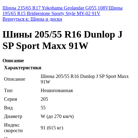
Шины 235/65 R17 Yokohama Geolandar G055 108V
Шины
195/65 R15 Bridgestone Sporty Style MY-02 91V
Вернуться к: Шины и диски
Шины 205/55 R16 Dunlop J
SP Sport Maxx 91W
Описание
Характеристики
Шины 205/55 R16 Dunlop J SP Sport Maxx
Описание
91W
Тип
Нешипованная
Серия
205
Вид
55
Диаметр
W (до 270 км/ч)
Индекс
91 (615 кг)
скорости