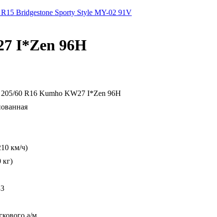
R15 Bridgestone Sporty Style MY-02 91V
7 I*Zen 96H
205/60 R16 Kumho KW27 I*Zen 96H
ованная
210 км/ч)
 кг)
33
гкового а/м