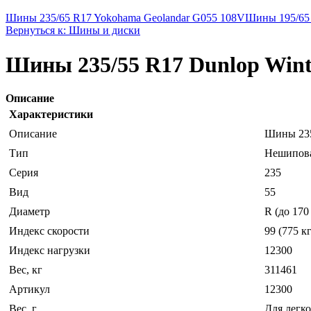
Шины 235/65 R17 Yokohama Geolandar G055 108V
Шины 195/65 
Вернуться к: Шины и диски
Шины 235/55 R17 Dunlop Wint
Описание
Характеристики
Описание
Шины 235
Тип
Нешипов
Серия
235
Вид
55
Диаметр
R (до 170
Индекс скорости
99 (775 кг
Индекс нагрузки
12300
Вес, кг
311461
Артикул
12300
Вес, г
Для легко