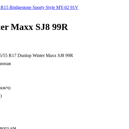
R15 Bridgestone Sporty Style MY-02 91V
er Maxx SJ8 99R
/55 R17 Dunlop Winter Maxx SJ8 99R
анная
 км/ч)
)
вого а/м