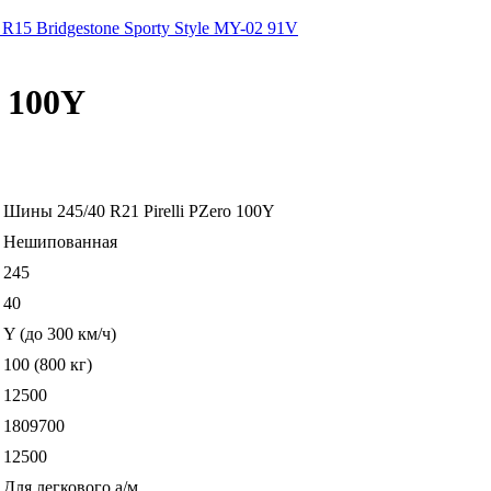
R15 Bridgestone Sporty Style MY-02 91V
o 100Y
Шины 245/40 R21 Pirelli PZero 100Y
Нешипованная
245
40
Y (до 300 км/ч)
100 (800 кг)
12500
1809700
12500
Для легкового а/м