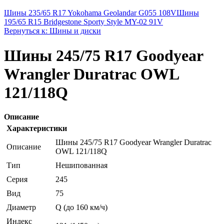
Шины 235/65 R17 Yokohama Geolandar G055 108V
Шины
195/65 R15 Bridgestone Sporty Style MY-02 91V
Вернуться к: Шины и диски
Шины 245/75 R17 Goodyear
Wrangler Duratrac OWL
121/118Q
Описание
Характеристики
Шины 245/75 R17 Goodyear Wrangler Duratrac
Описание
OWL 121/118Q
Тип
Нешипованная
Серия
245
Вид
75
Диаметр
Q (до 160 км/ч)
Индекс