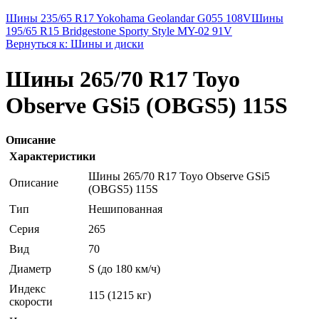
Шины 235/65 R17 Yokohama Geolandar G055 108V
Шины
195/65 R15 Bridgestone Sporty Style MY-02 91V
Вернуться к: Шины и диски
Шины 265/70 R17 Toyo
Observe GSi5 (OBGS5) 115S
Описание
Характеристики
Шины 265/70 R17 Toyo Observe GSi5
Описание
(OBGS5) 115S
Тип
Нешипованная
Серия
265
Вид
70
Диаметр
S (до 180 км/ч)
Индекс
115 (1215 кг)
скорости