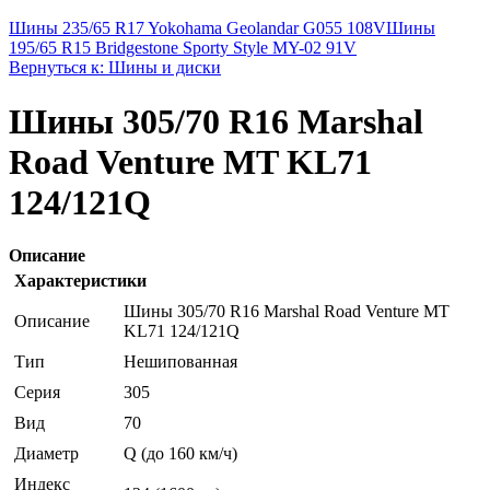
Шины 235/65 R17 Yokohama Geolandar G055 108V
Шины
195/65 R15 Bridgestone Sporty Style MY-02 91V
Вернуться к: Шины и диски
Шины 305/70 R16 Marshal
Road Venture MT KL71
124/121Q
Описание
Характеристики
Шины 305/70 R16 Marshal Road Venture MT
Описание
KL71 124/121Q
Тип
Нешипованная
Серия
305
Вид
70
Диаметр
Q (до 160 км/ч)
Индекс